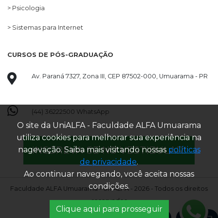
> Psicologia
> Sistemas para Internet
CURSOS DE PÓS-GRADUAÇÃO
Av. Paraná 7327, Zona III, CEP 87502-000, Umuarama - PR
(44) 36222500 WhatsApp
O site da UniALFA - Faculdade ALFA Umuarama
utiliza cookies para melhorar sua experiência na
INSCREVA-SE NO VESTIBULAR!
nagevação. Saiba mais visitando nossas
políticas
de privacidade
.
Ao continuar navegando, você aceita nossas
condições.
Faculdade ALFA Umuarama - UniALFA - 2026 - Todos os direitos
reservados
Clique aqui para prosseguir