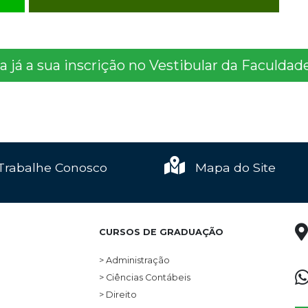
 já a sua inscrição no Vestibular da Faculda
Trabalhe Conosco
Mapa do Site
CURSOS DE GRADUAÇÃO
> Administração
> Ciências Contábeis
> Direito