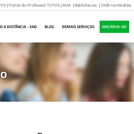
TVS
|
Portal do Professor TOTVS
|
AVA
|
Bibliotecas
|
OAB na Medida
 A DISTÂNCIA - EAD
BLOG
DEMAIS SERVIÇOS
INSCREVA-SE!
ão