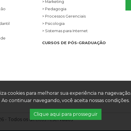
> Marketing
ção
> Pedagogia
> Processos Gerenciais
antil
> Psicologia
> Sistemas para Internet
ade
CURSOS DE PÓS-GRADUAÇÃO
za cookies para melhorar sua experiência na nagevação. 
Ao continuar navegando, você aceita nossas condições.
Clique aqui para prosseguir
- Todos os direitos reservados