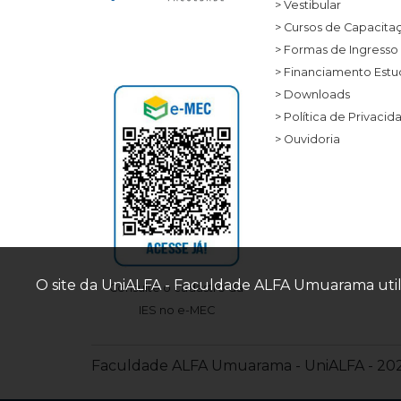
> Vestibular
> Cursos de Capacita
> Formas de Ingresso
> Financiamento Estud
> Downloads
> Política de Privacid
> Ouvidoria
O site da UniALFA - Faculdade ALFA Umuarama utili
Consulte o cadastro da
IES no e-MEC
Faculdade ALFA Umuarama - UniALFA - 2026 