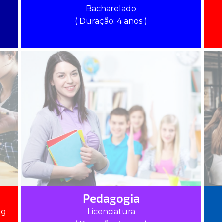
Bacharelado
( Duração: 4 anos )
Pedagogia
ng
Licenciatura